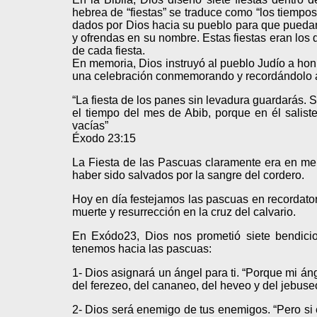
hebrea de “fiestas” se traduce como “los tiempo
dados por Dios hacia su pueblo para que puedan 
y ofrendas en su nombre. Estas fiestas eran los 
de cada fiesta.
En memoria, Dios instruyó al pueblo Judío a hon
una celebración conmemorando y recordándolo a 
“La fiesta de los panes sin levadura guardarás. 
el tiempo del mes de Abib, porque en él salis
vacías”
Éxodo 23:15
La Fiesta de las Pascuas claramente era en mem
haber sido salvados por la sangre del cordero.
Hoy en día festejamos las pascuas en recordator
muerte y resurrección en la cruz del calvario.
En Exódo23, Dios nos prometió siete bendici
tenemos hacia las pascuas:
1- Dios asignará un ángel para ti. “Porque mi ángel
del ferezeo, del cananeo, del heveo y del jebuseo
2- Dios será enemigo de tus enemigos. “Pero si e