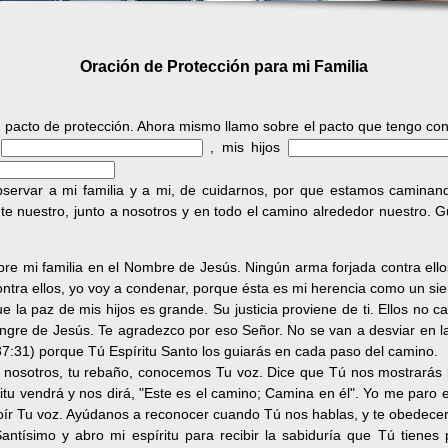
Oración de Protección para mi Familia
 pacto de protección. Ahora mismo llamo sobre el pacto que tengo cont
a
, mis hijos
bservar a mi familia y a mi, de cuidarnos, por que estamos caminand
nte nuestro, junto a nosotros y en todo el camino alrededor nuestro. 
re mi familia en el Nombre de Jesús. Ningún arma forjada contra ello
ntra ellos, yo voy a condenar, porque ésta es mi herencia como un sie
 la paz de mis hijos es grande. Su justicia proviene de ti. Ellos no ca
sangre de Jesús. Te agradezco por eso Señor. No se van a desviar en l
7:31) porque Tú Espíritu Santo los guiarás en cada paso del camino.
 nosotros, tu rebaño, conocemos Tu voz. Dice que Tú nos mostrarás 
itu vendrá y nos dirá, "Este es el camino; Camina en él". Yo me paro
oír Tu voz. Ayúdanos a reconocer cuando Tú nos hablas, y te obedece
ntísimo y abro mi espíritu para recibir la sabiduría que Tú tiene